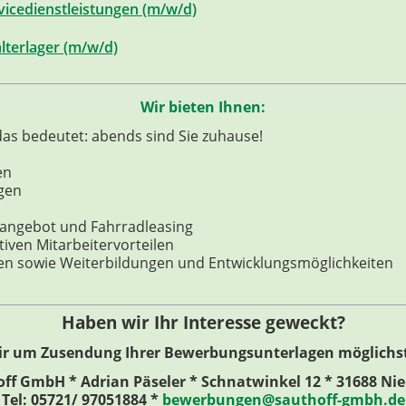
rvicedienstleistungen (m/w/d)
lterlager (m/w/d)
Wir bieten Ihnen:
das bedeutet: abends sind Sie zuhause!
en
gen
ssangebot und Fahrradleasing
tiven Mitarbeitervorteilen
n sowie Weiterbildungen und Entwicklungsmöglichkeiten
Haben wir Ihr Interesse geweckt?
ir um Zusendung Ihrer Bewerbungsunterlagen möglichst 
off GmbH
*
Adrian Päseler
*
Schnatwinkel 12
*
31688 Nie
Tel: 05721/ 97051884
*
bewerbungen@sauthoff-gmbh.de