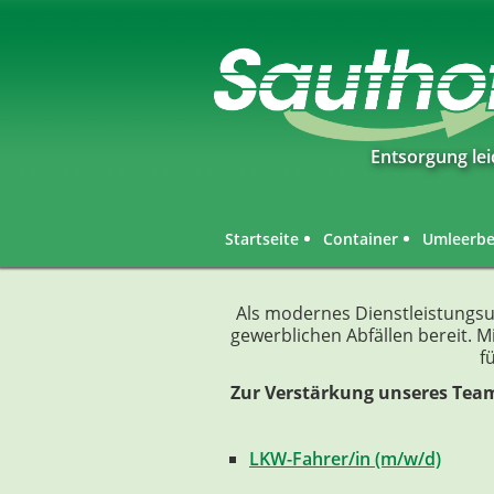
Entsorgung le
Startseite
Container
Umleerbe
Als modernes Dienstleistungsu
gewerblichen Abfällen bereit. M
f
Zur Verstärkung unseres Team
LKW-Fahrer/in (m/w/d)